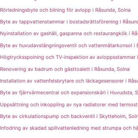
Rörledningsbyte och bilning för avlopp i Råsunda, Solna
Byte av tappvattenstammar i bostadsrättsförening i Råsun
Nyinstallation av gashäll, gaspanna och restaurangkök i R
Byte av huvudavstängningsventil och vattenmätarkonsol i 
Högtrycksspolning och TV-inspektion av avloppsstammar 
Renovering av badrum och gästtoalett i Råsunda, Solna
Installation av vattenfelsbrytare och läckagesensorer i Rås
Byte av fjärrvärmecentral och expansionskärl i Huvudsta, 
Uppsättning och inkoppling av nya radiatorer med termosta
Byte av cirkulationspump och backventil i Skytteholm, Sol
Infodring av skadad spillvattenledning med strumpa och hä