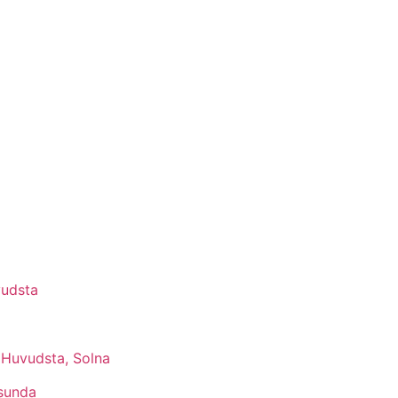
vudsta
 Huvudsta, Solna
åsunda