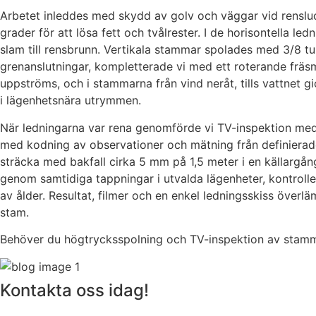
Arbetet inleddes med skydd av golv och väggar vid rensluc
grader för att lösa fett och tvålrester. I de horisontella
slam till rensbrunn. Vertikala stammar spolades med 3/8 tu
grenanslutningar, kompletterade vi med ett roterande fräs
uppströms, och i stammarna från vind neråt, tills vattnet gi
i lägenhetsnära utrymmen.
När ledningarna var rena genomförde vi TV-inspektion med 
med kodning av observationer och mätning från definierade
sträcka med bakfall cirka 5 mm på 1,5 meter i en källargå
genom samtidiga tappningar i utvalda lägenheter, kontrolle
av ålder. Resultat, filmer och en enkel ledningsskiss överlä
stam.
Behöver du högtrycksspolning och TV-inspektion av stammar i
Kontakta oss idag!