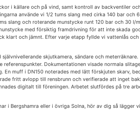
kor i källare och på vind, samt kontroll av backventiler o
 ledningarna använde vi 1/2 tums slang med cirka 140 bar oc
ms slang och roterande munstycke runt 120 bar och 30 l/min.
munstycke med försiktig framdrivning för att inte skada go
ck klart och jämnt. Efter varje etapp fyllde vi vattenlås oc
självnivellerande skjutkamera, sändare och meterräknare. P
 referenspunkter. Dokumentationen visade normala slitages
ng. En muff i DN150 noterades med lätt förskjuten skarv, 
rade fritt avlopp till rensbrunn och verifierade att inget 
mnades digitalt till föreningen. Arbetet slutfördes på tre a
 Bergshamra eller i övriga Solna, hör av dig så lägger vi u