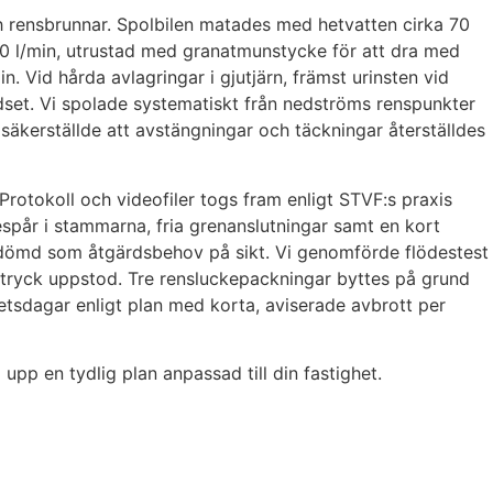
ch rensbrunnar. Spolbilen matades med hetvatten cirka 70
h 60 l/min, utrustad med granatmunstycke för att dra med
 Vid hårda avlagringar i gjutjärn, främst urinsten vid
dset. Vi spolade systematiskt från nedströms renspunkter
h säkerställde att avstängningar och täckningar återställdes
rotokoll och videofiler togs fram enligt STVF:s praxis
pår i stammarna, fria grenanslutningar samt en kort
bedömd som åtgärdsbehov på sikt. Vi genomförde flödestest
baktryck uppstod. Tre rensluckepackningar byttes på grund
rbetsdagar enligt plan med korta, aviserade avbrott per
pp en tydlig plan anpassad till din fastighet.