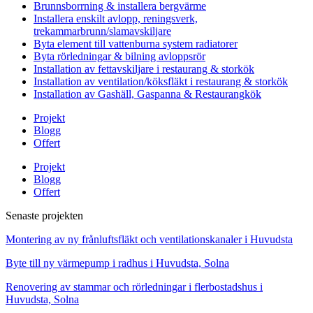
Brunnsborrning & installera bergvärme
Installera enskilt avlopp, reningsverk,
trekammarbrunn/slamavskiljare
Byta element till vattenburna system radiatorer
Byta rörledningar & bilning avloppsrör
Installation av fettavskiljare i restaurang & storkök
Installation av ventilation/köksfläkt i restaurang & storkök
Installation av Gashäll, Gaspanna & Restaurangkök
Projekt
Blogg
Offert
Projekt
Blogg
Offert
Senaste projekten
Montering av ny frånluftsfläkt och ventilationskanaler i Huvudsta
Byte till ny värmepump i radhus i Huvudsta, Solna
Renovering av stammar och rörledningar i flerbostadshus i
Huvudsta, Solna