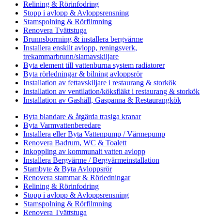
Relining & Rörinfodring
Stopp i avlopp & Avloppsrensning
Stamspolning & Rörfilmning
Renovera Tvättstuga
Brunnsborrning & installera bergvärme
Installera enskilt avlopp, reningsverk,
trekammarbrunn/slamavskiljare
Byta element till vattenburna system radiatorer
Byta rörledningar & bilning avloppsrör
Installation av fettavskiljare i restaurang & storkök
Installation av ventilation/köksfläkt i restaurang & storkök
Installation av Gashäll, Gaspanna & Restaurangkök
Byta blandare & åtgärda trasiga kranar
Byta Varmvattenberedare
Installera eller Byta Vattenpump / Värmepump
Renovera Badrum, WC & Toalett
Inkoppling av kommunalt vatten avlopp
Installera Bergvärme / Bergvärmeinstallation
Stambyte & Byta Avloppsrör
Renovera stammar & Rörledningar
Relining & Rörinfodring
Stopp i avlopp & Avloppsrensning
Stamspolning & Rörfilmning
Renovera Tvättstuga