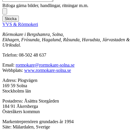
Bifoga gärna bilder, handlingar, ritningar m.m.
Skicka
VVS & Rörmokeri
Rörmokare i Bergshamra, Solna,
Ekhagen, Frösunda, Hagalund, Råsunda, Huvudsta, Järvastaden &
Ulriksdal.
Telefon: 08-502 48 637
Email:
rormokare@rormokare-solna.se
Webbplats:
www.rormokare-solna.se
Adress: Plogvägen
169 59 Solna
Stockholms län
Postadress: Åsättra Storgården
184 91 Åkersberga
Österåkers kommun
Markentreprenören grundades år 1994
Säte: Mälardalen, Sverige