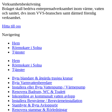
Verksamhetsbeskrivning
Bolaget skall bedriva entreprenadverksamhet inom värme, vatten
och sanitet, dvs inom VVS-branschen samt därmed förenlig
verksamhet.
Hitta till oss
Navigering
Hem
Rörmokare i Solna
Tjänster
Hem
Rörmokare i Solna
Tjänster
Byta blandare & åtgärda trasiga kranar
Byta Varmvattenberedare
Installera eller Byta Vattenpump / Värmepump
Renovera Badrum, WC & Toalett
Inkoppling av kommunalt vatten avlopp
Installera Bergvärme / Bergvärmeinstallation
Stambyte & Byta Avloppsrör
Renovera stammar & Rörledningar