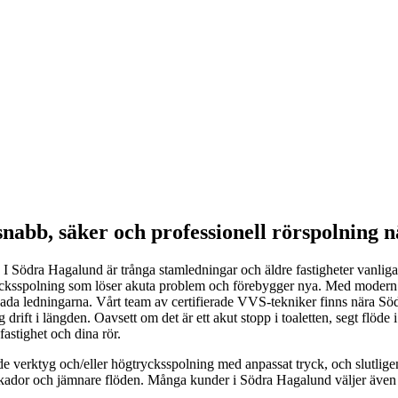
abb, säker och professionell rörspolning n
 I Södra Hagalund är trånga stamledningar och äldre fastigheter vanliga 
ycksspolning som löser akuta problem och förebygger nya. Med modern
tt skada ledningarna. Vårt team av certifierade VVS-tekniker finns nära Sö
drift i längden. Oavsett om det är ett akut stopp i toaletten, segt flöde
fastighet och dina rör.
nde verktyg och/eller högtrycksspolning med anpassat tryck, och slutlige
nskador och jämnare flöden. Många kunder i Södra Hagalund väljer även 