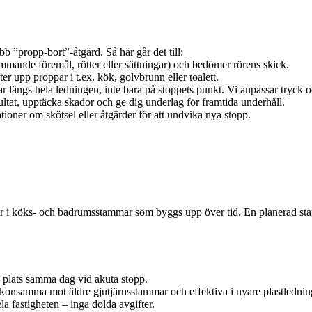
abb ”propp-bort”-åtgärd. Så här går det till:
främmande föremål, rötter eller sättningar) och bedömer rörens skick.
 upp proppar i t.ex. kök, golvbrunn eller toalett.
 längs hela ledningen, inte bara på stoppets punkt. Vi anpassar tryck och
ultat, upptäcka skador och ge dig underlag för framtida underhåll.
oner om skötsel eller åtgärder för att undvika nya stopp.
ngar i köks- och badrumsstammar som byggs upp över tid. En planerad s
å plats samma dag vid akuta stopp.
skonsamma mot äldre gjutjärnsstammar och effektiva i nyare plastlednin
ela fastigheten – inga dolda avgifter.