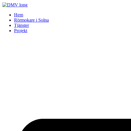
Skip
to
Hem
content
Rörmokare i Solna
Tjänster
Projekt