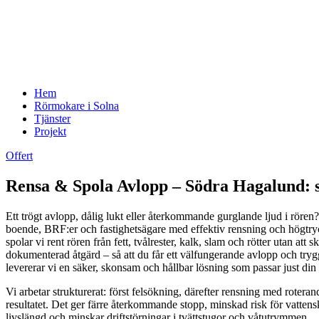
Hem
Rörmokare i Solna
Tjänster
Projekt
Offert
Rensa & Spola Avlopp – Södra Hagalund: sn
Ett trögt avlopp, dålig lukt eller återkommande gurglande ljud i rören?
boende, BRF:er och fastighetsägare med effektiv rensning och högtr
spolar vi rent rören från fett, tvålrester, kalk, slam och rötter utan a
dokumenterad åtgärd – så att du får ett välfungerande avlopp och trygg 
levererar vi en säker, skonsam och hållbar lösning som passar just din 
Vi arbetar strukturerat: först felsökning, därefter rensning med rotera
resultatet. Det ger färre återkommande stopp, minskad risk för vatte
livslängd och minskar driftstörningar i tvättstugor och våtutrymmen.