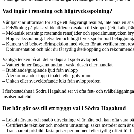
Vad ingår i rensning och högtrycksspolning?
Vår tjänst är utformad för att ge ett långvarigt resultat, inte bara en sn
– Felsökning på plats: vi identifierar orsaken till stoppet (fett, kalk, 
– Mekanisk rensning: roterande rensfjäder och specialmunstycken bryter
– Högtrycksspolning: hetvatten och högt tryck spolar bort beläggningar
– Kamera vid behov: rörinspektion med video för att verifiera rent res
– Dokumentation och råd: du får tydlig återkoppling och rekommendati
Vanliga tecken på att det är dags att spola avloppet:
– Vattnet rinner långsamt undan i vask, dusch eller handfat
– Bubblande/gurglande ljud från avlopp
– Återkommande stopp i toalett eller golvbrunn
– Unken eller svaveldoftande lukt från avloppsrören
I flerbostadshus i Södra Hagalund ser vi ofta fett- och tvålbeläggni
insatser nattetid.
Det här gör oss till ett tryggt val i Södra Hagalund
– Lokal närvaro och snabb utryckning: vi är nära och kan ofta vara p
– Certifierade tekniker och modern utrustning: säkra metoder som är 
– Transparent prisbild: fasta priser per moment eller tydlig offert för h