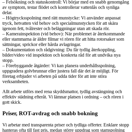
– Felsökning och statuskontroll: Vi börjar med en snabb genomgång
av symptom, testar flödet och kontrollerar vattenlås och synliga
delar.
– Högtrycksspolning med rätt munstycke: Vi använder anpassat
tryck, hetvatten vid behov och specialmunstycken för att skära
igenom fett, tvålrester och beläggningar utan att skada rör.
– Kamerainspektion (vid behov): När problemet är återkommande
eller stammarna är äldre filmar vi rören för att hitta rotorsaker som
sättningar, sprickor eller hårda avlagringar.
– Dokumentation och rådgivning: Du får tydlig återkoppling,
bilder/video vid inspektion och konkreta råd för att undvika nya
stopp.
– Förebyggande åtgärder: Vi kan planera underhållsspolning,
uppgradera golvbrunnar eller justera fall där det är möjligt. För
företag erbjuder vi arbeten på udda tider för att inte störa
verksamheten.
Allt arbete utförs med rena skyddsmattor, tydlig avstängning och
effektiv städning efteråt. Vi lämnar platsen i ordning – och rören i
gott skick.
Priser, ROT-avdrag och snabb bokning
Vi arbetar med transparenta priser och tydliga offerter. Enklare stopp
hanteras ofta till fast pris, medan större uppdrag som stamspolning