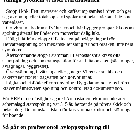
– Stopp i kök: Fett, matrester och kaffesump samlas i rören och ger
seg avrinning eller totalstopp. Vi spolar rent hela sträckan, inte bara
vattenlåset.
– Golvbrunn i badrum: Tvålrester och hår bygger proppar. Skonsam
spolning återställer flödet och motverkar dålig lukt.
– Dålig lukt från avlopp: Ofta tecken på beläggningar i rör.
Hetvattenspolning och mekanisk rensning tar bort orsaken, inte bara
symptomen.
– Återkommande stopp i stammar: I flerbostadshus krävs ofta
stamspolning och kamerainspektion för att hitta orsaken (säckningar,
avlagringar, byggrester).
– Översvämning i tvättstuga eller garage: Vi rensar snabbt och
säkerställer flödet i dagvatten och golvbrunnar.
– Lågkapacitetsflöde efter renovering: Byggdamm och gips i rören
kräver målmedveten spolning och kontrollerad dokumentation.
För BRF:er och fastighetsägare i Arenastaden rekommenderar vi
schemalagd stamspolning var 3–5 år, beroende på rörens skick och
belastning. Det minskar risken för kostsamma skador och störningar
för boende.
Så går en professionell avloppsspolning till