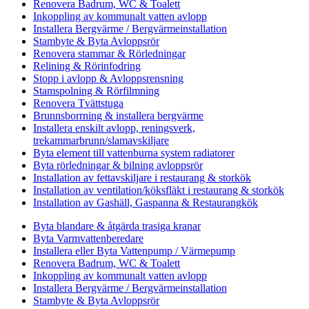
Renovera Badrum, WC & Toalett
Inkoppling av kommunalt vatten avlopp
Installera Bergvärme / Bergvärmeinstallation
Stambyte & Byta Avloppsrör
Renovera stammar & Rörledningar
Relining & Rörinfodring
Stopp i avlopp & Avloppsrensning
Stamspolning & Rörfilmning
Renovera Tvättstuga
Brunnsborrning & installera bergvärme
Installera enskilt avlopp, reningsverk,
trekammarbrunn/slamavskiljare
Byta element till vattenburna system radiatorer
Byta rörledningar & bilning avloppsrör
Installation av fettavskiljare i restaurang & storkök
Installation av ventilation/köksfläkt i restaurang & storkök
Installation av Gashäll, Gaspanna & Restaurangkök
Byta blandare & åtgärda trasiga kranar
Byta Varmvattenberedare
Installera eller Byta Vattenpump / Värmepump
Renovera Badrum, WC & Toalett
Inkoppling av kommunalt vatten avlopp
Installera Bergvärme / Bergvärmeinstallation
Stambyte & Byta Avloppsrör