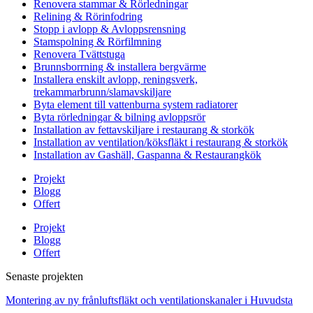
Renovera stammar & Rörledningar
Relining & Rörinfodring
Stopp i avlopp & Avloppsrensning
Stamspolning & Rörfilmning
Renovera Tvättstuga
Brunnsborrning & installera bergvärme
Installera enskilt avlopp, reningsverk,
trekammarbrunn/slamavskiljare
Byta element till vattenburna system radiatorer
Byta rörledningar & bilning avloppsrör
Installation av fettavskiljare i restaurang & storkök
Installation av ventilation/köksfläkt i restaurang & storkök
Installation av Gashäll, Gaspanna & Restaurangkök
Projekt
Blogg
Offert
Projekt
Blogg
Offert
Senaste projekten
Montering av ny frånluftsfläkt och ventilationskanaler i Huvudsta