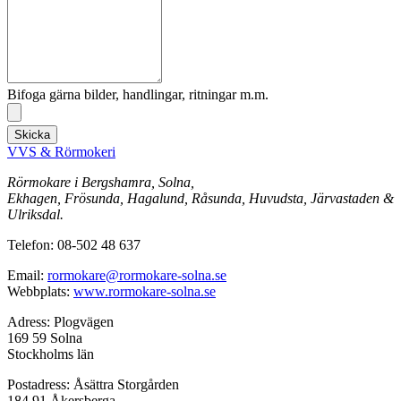
Bifoga gärna bilder, handlingar, ritningar m.m.
Skicka
VVS & Rörmokeri
Rörmokare i Bergshamra, Solna,
Ekhagen, Frösunda, Hagalund, Råsunda, Huvudsta, Järvastaden &
Ulriksdal.
Telefon: 08-502 48 637
Email:
rormokare@rormokare-solna.se
Webbplats:
www.rormokare-solna.se
Adress: Plogvägen
169 59 Solna
Stockholms län
Postadress: Åsättra Storgården
184 91 Åkersberga