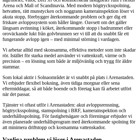
Arena och Mall of Scandinavia. Med modern högtrycksspolning,
hetvatten, rätt munstycken och noggrann kamerainspektion löser vi
akuta stopp, förebygger återkommande problem och ger dig ett
friskare avloppssystem som håller längre. Oavsett om det gäller
långsam avrinning i köket, återkommande stopp i badrummet eller
oroväckande lukt från golvbrunnen ser vi till att du snabbt får ett
fungerande avlopp igen – med minimal störning i vardagen.
Vi arbetar alltid med skonsamma, effektiva metoder som inte skadar
rör. Istället för starka medel använder vi vattenkraft, värme och
precision – en lösning som både är miljövänlig och trygg för äldre
stammar.
Som lokal aktör i Solnaområdet är vi snabbt på plats i Arenastaden.
Vi erbjuder flexibel bokning, även tidiga morgnar eller sena
eftermiddagar, så att både boende och företag kan få arbetet utfört
när det passar.
Tjänster vi oftast utför i Arenastaden: akut avloppsrensning,
högtrycksspolning, stamspolning i BRF, kamerainspektion och
underhållsspolning. För fastighetsägare och föreningar erbjuder vi
även planerade underhållsprogram med återkommande spolning för
att minimera driftstopp och kostsamma vattenskador.
Vanliga problem vi löser i Arenastaden