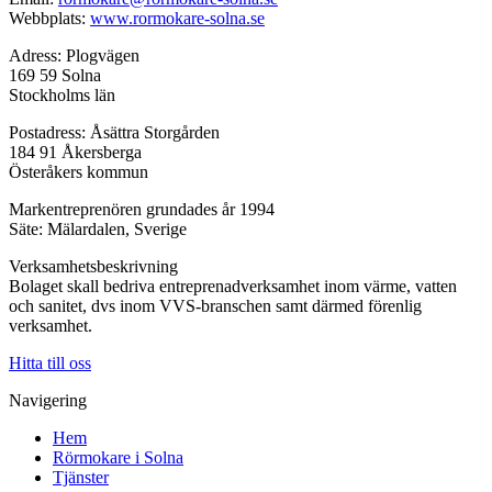
Webbplats:
www.rormokare-solna.se
Adress: Plogvägen
169 59 Solna
Stockholms län
Postadress: Åsättra Storgården
184 91 Åkersberga
Österåkers kommun
Markentreprenören grundades år 1994
Säte: Mälardalen, Sverige
Verksamhetsbeskrivning
Bolaget skall bedriva entreprenadverksamhet inom värme, vatten
och sanitet, dvs inom VVS-branschen samt därmed förenlig
verksamhet.
Hitta till oss
Navigering
Hem
Rörmokare i Solna
Tjänster