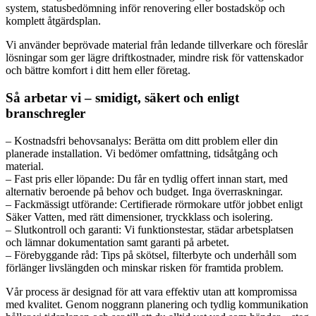
system, statusbedömning inför renovering eller bostadsköp och
komplett åtgärdsplan.
Vi använder beprövade material från ledande tillverkare och föreslår
lösningar som ger lägre driftkostnader, mindre risk för vattenskador
och bättre komfort i ditt hem eller företag.
Så arbetar vi – smidigt, säkert och enligt
branschregler
– Kostnadsfri behovsanalys: Berätta om ditt problem eller din
planerade installation. Vi bedömer omfattning, tidsåtgång och
material.
– Fast pris eller löpande: Du får en tydlig offert innan start, med
alternativ beroende på behov och budget. Inga överraskningar.
– Fackmässigt utförande: Certifierade rörmokare utför jobbet enligt
Säker Vatten, med rätt dimensioner, tryckklass och isolering.
– Slutkontroll och garanti: Vi funktionstestar, städar arbetsplatsen
och lämnar dokumentation samt garanti på arbetet.
– Förebyggande råd: Tips på skötsel, filterbyte och underhåll som
förlänger livslängden och minskar risken för framtida problem.
Vår process är designad för att vara effektiv utan att kompromissa
med kvalitet. Genom noggrann planering och tydlig kommunikation