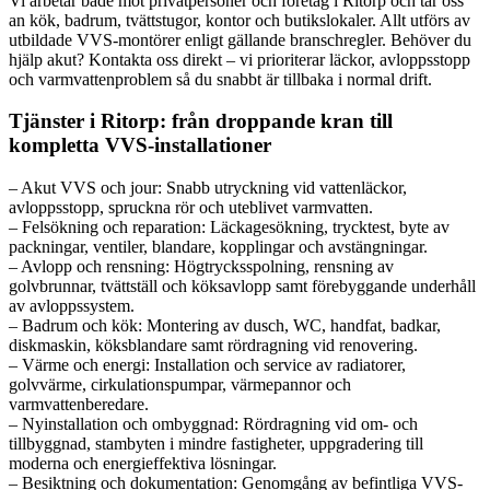
Vi arbetar både mot privatpersoner och företag i Ritorp och tar oss
an kök, badrum, tvättstugor, kontor och butikslokaler. Allt utförs av
utbildade VVS-montörer enligt gällande branschregler. Behöver du
hjälp akut? Kontakta oss direkt – vi prioriterar läckor, avloppsstopp
och varmvattenproblem så du snabbt är tillbaka i normal drift.
Tjänster i Ritorp: från droppande kran till
kompletta VVS-installationer
– Akut VVS och jour: Snabb utryckning vid vattenläckor,
avloppsstopp, spruckna rör och uteblivet varmvatten.
– Felsökning och reparation: Läckagesökning, trycktest, byte av
packningar, ventiler, blandare, kopplingar och avstängningar.
– Avlopp och rensning: Högtrycksspolning, rensning av
golvbrunnar, tvättställ och köksavlopp samt förebyggande underhåll
av avloppssystem.
– Badrum och kök: Montering av dusch, WC, handfat, badkar,
diskmaskin, köksblandare samt rördragning vid renovering.
– Värme och energi: Installation och service av radiatorer,
golvvärme, cirkulationspumpar, värmepannor och
varmvattenberedare.
– Nyinstallation och ombyggnad: Rördragning vid om- och
tillbyggnad, stambyten i mindre fastigheter, uppgradering till
moderna och energieffektiva lösningar.
– Besiktning och dokumentation: Genomgång av befintliga VVS-