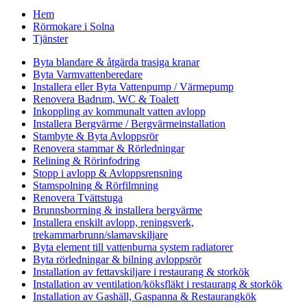
Hem
Rörmokare i Solna
Tjänster
Byta blandare & åtgärda trasiga kranar
Byta Varmvattenberedare
Installera eller Byta Vattenpump / Värmepump
Renovera Badrum, WC & Toalett
Inkoppling av kommunalt vatten avlopp
Installera Bergvärme / Bergvärmeinstallation
Stambyte & Byta Avloppsrör
Renovera stammar & Rörledningar
Relining & Rörinfodring
Stopp i avlopp & Avloppsrensning
Stamspolning & Rörfilmning
Renovera Tvättstuga
Brunnsborrning & installera bergvärme
Installera enskilt avlopp, reningsverk,
trekammarbrunn/slamavskiljare
Byta element till vattenburna system radiatorer
Byta rörledningar & bilning avloppsrör
Installation av fettavskiljare i restaurang & storkök
Installation av ventilation/köksfläkt i restaurang & storkök
Installation av Gashäll, Gaspanna & Restaurangkök