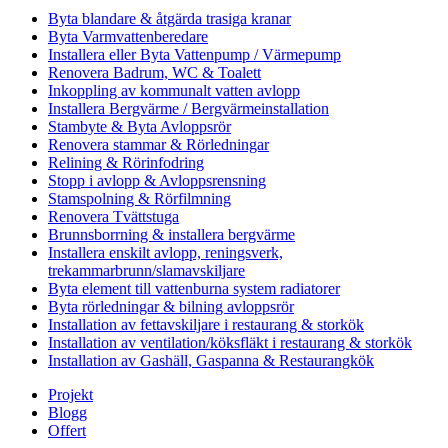
Byta blandare & åtgärda trasiga kranar
Byta Varmvattenberedare
Installera eller Byta Vattenpump / Värmepump
Renovera Badrum, WC & Toalett
Inkoppling av kommunalt vatten avlopp
Installera Bergvärme / Bergvärmeinstallation
Stambyte & Byta Avloppsrör
Renovera stammar & Rörledningar
Relining & Rörinfodring
Stopp i avlopp & Avloppsrensning
Stamspolning & Rörfilmning
Renovera Tvättstuga
Brunnsborrning & installera bergvärme
Installera enskilt avlopp, reningsverk,
trekammarbrunn/slamavskiljare
Byta element till vattenburna system radiatorer
Byta rörledningar & bilning avloppsrör
Installation av fettavskiljare i restaurang & storkök
Installation av ventilation/köksfläkt i restaurang & storkök
Installation av Gashäll, Gaspanna & Restaurangkök
Projekt
Blogg
Offert