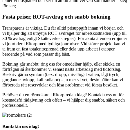
håller vi tidsplanen och ser till att du alltid vet vad som händer – steg
för steg.
Fasta priser, ROT-avdrag och snabb bokning
Transparens är viktigt. Du får alltid prisuppgift innan vi börjar, och
vi hjälper dig att utnyttja ROT-avdraget för arbetskostnaden (upp till
30 % avdrag enligt Skatteverkets regler). För akuta ärenden erbjuder
vi jourtider i Ritorp med tydliga jourpriser. Vid större projekt kan vi
ta fram en fast totalentreprenad eller dela upp arbetet i etapper,
beroende på vad som passar dig bäst.
Bokning går snabbt: ring oss för omedelbar hjälp, eller skicka en
förfrågan så återkommer vi senast nästa arbetsdag med tidförslag.
Beskriv gärna symtom (t.ex. dropp, missfärgat vatten, lågt tryck,
gurglande avlopp, kall radiator) – ju mer vi vet, desto bättre kan vi
förbereda rätt reservdelar och lösa problemet vid första besöket.
Behöver du en rörmokare i Ritorp redan idag? Kontakta oss nu för
kostnadsfri rådgivning och offert – vi hjälper dig snabbt, säkert och
professionellt.
Kontakta oss idag!