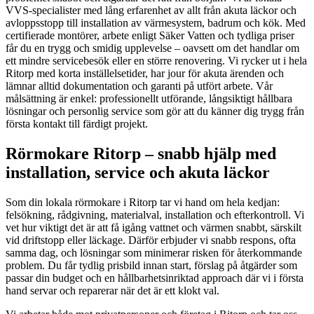
VVS-specialister med lång erfarenhet av allt från akuta läckor och
avloppsstopp till installation av värmesystem, badrum och kök. Med
certifierade montörer, arbete enligt Säker Vatten och tydliga priser
får du en trygg och smidig upplevelse – oavsett om det handlar om
ett mindre servicebesök eller en större renovering. Vi rycker ut i hela
Ritorp med korta inställelsetider, har jour för akuta ärenden och
lämnar alltid dokumentation och garanti på utfört arbete. Vår
målsättning är enkel: professionellt utförande, långsiktigt hållbara
lösningar och personlig service som gör att du känner dig trygg från
första kontakt till färdigt projekt.
Rörmokare Ritorp – snabb hjälp med
installation, service och akuta läckor
Som din lokala rörmokare i Ritorp tar vi hand om hela kedjan:
felsökning, rådgivning, materialval, installation och efterkontroll. Vi
vet hur viktigt det är att få igång vattnet och värmen snabbt, särskilt
vid driftstopp eller läckage. Därför erbjuder vi snabb respons, ofta
samma dag, och lösningar som minimerar risken för återkommande
problem. Du får tydlig prisbild innan start, förslag på åtgärder som
passar din budget och en hållbarhetsinriktad approach där vi i första
hand servar och reparerar när det är ett klokt val.