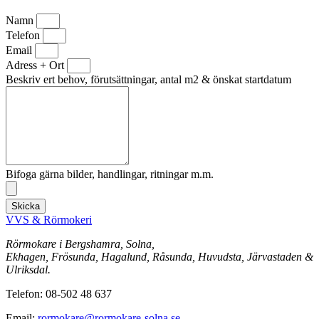
Namn
Telefon
Email
Adress + Ort
Beskriv ert behov, förutsättningar, antal m2 & önskat startdatum
Bifoga gärna bilder, handlingar, ritningar m.m.
Skicka
VVS & Rörmokeri
Rörmokare i Bergshamra, Solna,
Ekhagen, Frösunda, Hagalund, Råsunda, Huvudsta, Järvastaden &
Ulriksdal.
Telefon: 08-502 48 637
Email:
rormokare@rormokare-solna.se