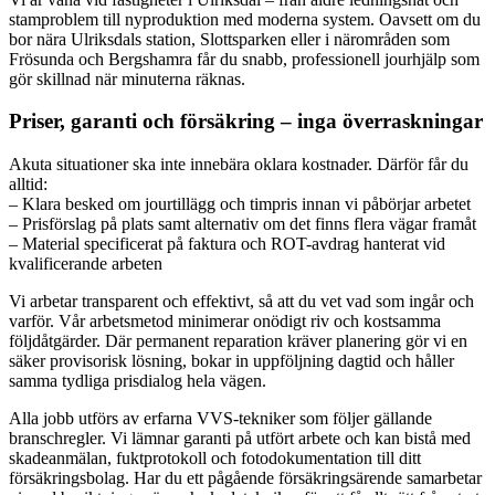
stamproblem till nyproduktion med moderna system. Oavsett om du
bor nära Ulriksdals station, Slottsparken eller i närområden som
Frösunda och Bergshamra får du snabb, professionell jourhjälp som
gör skillnad när minuterna räknas.
Priser, garanti och försäkring – inga överraskningar
Akuta situationer ska inte innebära oklara kostnader. Därför får du
alltid:
– Klara besked om jourtillägg och timpris innan vi påbörjar arbetet
– Prisförslag på plats samt alternativ om det finns flera vägar framåt
– Material specificerat på faktura och ROT-avdrag hanterat vid
kvalificerande arbeten
Vi arbetar transparent och effektivt, så att du vet vad som ingår och
varför. Vår arbetsmetod minimerar onödigt riv och kostsamma
följdåtgärder. Där permanent reparation kräver planering gör vi en
säker provisorisk lösning, bokar in uppföljning dagtid och håller
samma tydliga prisdialog hela vägen.
Alla jobb utförs av erfarna VVS-tekniker som följer gällande
branschregler. Vi lämnar garanti på utfört arbete och kan bistå med
skadeanmälan, fuktprotokoll och fotodokumentation till ditt
försäkringsbolag. Har du ett pågående försäkringsärende samarbetar