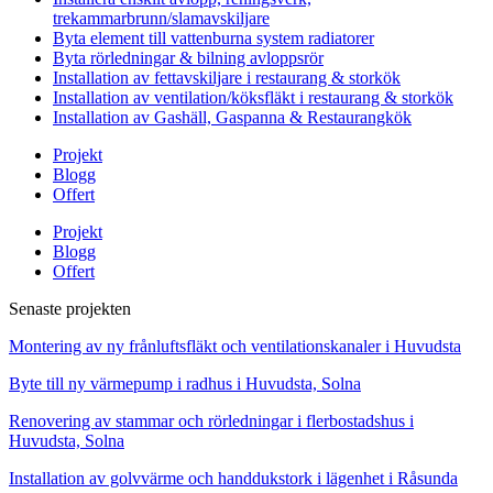
trekammarbrunn/slamavskiljare
Byta element till vattenburna system radiatorer
Byta rörledningar & bilning avloppsrör
Installation av fettavskiljare i restaurang & storkök
Installation av ventilation/köksfläkt i restaurang & storkök
Installation av Gashäll, Gaspanna & Restaurangkök
Projekt
Blogg
Offert
Projekt
Blogg
Offert
Senaste projekten
Montering av ny frånluftsfläkt och ventilationskanaler i Huvudsta
Byte till ny värmepump i radhus i Huvudsta, Solna
Renovering av stammar och rörledningar i flerbostadshus i
Huvudsta, Solna
Installation av golvvärme och handdukstork i lägenhet i Råsunda