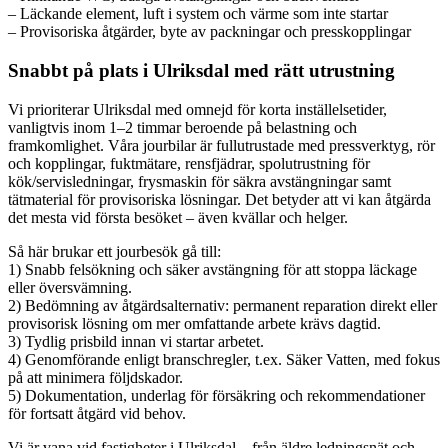
– Läckande element, luft i system och värme som inte startar
– Provisoriska åtgärder, byte av packningar och presskopplingar
Snabbt på plats i Ulriksdal med rätt utrustning
Vi prioriterar Ulriksdal med omnejd för korta inställelsetider,
vanligtvis inom 1–2 timmar beroende på belastning och
framkomlighet. Våra jourbilar är fullutrustade med pressverktyg, rör
och kopplingar, fuktmätare, rensfjädrar, spolutrustning för
kök/servisledningar, frysmaskin för säkra avstängningar samt
tätmaterial för provisoriska lösningar. Det betyder att vi kan åtgärda
det mesta vid första besöket – även kvällar och helger.
Så här brukar ett jourbesök gå till:
1) Snabb felsökning och säker avstängning för att stoppa läckage
eller översvämning.
2) Bedömning av åtgärdsalternativ: permanent reparation direkt eller
provisorisk lösning om mer omfattande arbete krävs dagtid.
3) Tydlig prisbild innan vi startar arbetet.
4) Genomförande enligt branschregler, t.ex. Säker Vatten, med fokus
på att minimera följdskador.
5) Dokumentation, underlag för försäkring och rekommendationer
för fortsatt åtgärd vid behov.
Vi är vana vid fastigheter i Ulriksdal – från äldre ledningsnät och