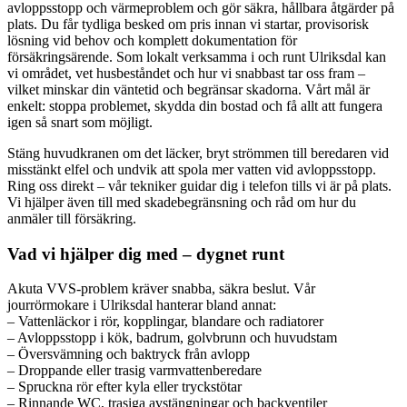
avloppsstopp och värmeproblem och gör säkra, hållbara åtgärder på
plats. Du får tydliga besked om pris innan vi startar, provisorisk
lösning vid behov och komplett dokumentation för
försäkringsärende. Som lokalt verksamma i och runt Ulriksdal kan
vi området, vet husbeståndet och hur vi snabbast tar oss fram –
vilket minskar din väntetid och begränsar skadorna. Vårt mål är
enkelt: stoppa problemet, skydda din bostad och få allt att fungera
igen så snart som möjligt.
Stäng huvudkranen om det läcker, bryt strömmen till beredaren vid
misstänkt elfel och undvik att spola mer vatten vid avloppsstopp.
Ring oss direkt – vår tekniker guidar dig i telefon tills vi är på plats.
Vi hjälper även till med skadebegränsning och råd om hur du
anmäler till försäkring.
Vad vi hjälper dig med – dygnet runt
Akuta VVS-problem kräver snabba, säkra beslut. Vår
jourrörmokare i Ulriksdal hanterar bland annat:
– Vattenläckor i rör, kopplingar, blandare och radiatorer
– Avloppsstopp i kök, badrum, golvbrunn och huvudstam
– Översvämning och baktryck från avlopp
– Droppande eller trasig varmvattenberedare
– Spruckna rör efter kyla eller tryckstötar
– Rinnande WC, trasiga avstängningar och backventiler