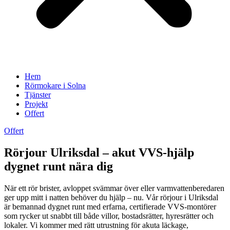
Hem
Rörmokare i Solna
Tjänster
Projekt
Offert
Offert
Rörjour Ulriksdal – akut VVS-hjälp
dygnet runt nära dig
När ett rör brister, avloppet svämmar över eller varmvattenberedaren
ger upp mitt i natten behöver du hjälp – nu. Vår rörjour i Ulriksdal
är bemannad dygnet runt med erfarna, certifierade VVS-montörer
som rycker ut snabbt till både villor, bostadsrätter, hyresrätter och
lokaler. Vi kommer med rätt utrustning för akuta läckage,