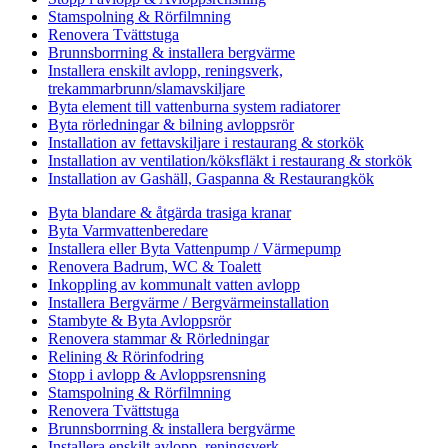
Stamspolning & Rörfilmning
Renovera Tvättstuga
Brunnsborrning & installera bergvärme
Installera enskilt avlopp, reningsverk,
trekammarbrunn/slamavskiljare
Byta element till vattenburna system radiatorer
Byta rörledningar & bilning avloppsrör
Installation av fettavskiljare i restaurang & storkök
Installation av ventilation/köksfläkt i restaurang & storkök
Installation av Gashäll, Gaspanna & Restaurangkök
Byta blandare & åtgärda trasiga kranar
Byta Varmvattenberedare
Installera eller Byta Vattenpump / Värmepump
Renovera Badrum, WC & Toalett
Inkoppling av kommunalt vatten avlopp
Installera Bergvärme / Bergvärmeinstallation
Stambyte & Byta Avloppsrör
Renovera stammar & Rörledningar
Relining & Rörinfodring
Stopp i avlopp & Avloppsrensning
Stamspolning & Rörfilmning
Renovera Tvättstuga
Brunnsborrning & installera bergvärme
Installera enskilt avlopp, reningsverk,