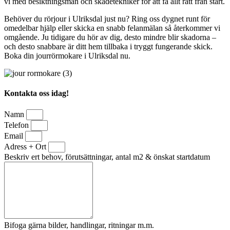
vi med besiktningsmän och skadetekniker för att få allt rätt från start.
Behöver du rörjour i Ulriksdal just nu? Ring oss dygnet runt för
omedelbar hjälp eller skicka en snabb felanmälan så återkommer vi
omgående. Ju tidigare du hör av dig, desto mindre blir skadorna –
och desto snabbare är ditt hem tillbaka i tryggt fungerande skick.
Boka din jourrörmokare i Ulriksdal nu.
Kontakta oss idag!
Namn
Telefon
Email
Adress + Ort
Beskriv ert behov, förutsättningar, antal m2 & önskat startdatum
Bifoga gärna bilder, handlingar, ritningar m.m.