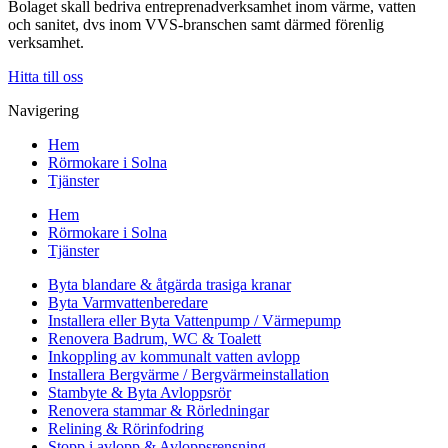
Bolaget skall bedriva entreprenadverksamhet inom värme, vatten
och sanitet, dvs inom VVS-branschen samt därmed förenlig
verksamhet.
Hitta till oss
Navigering
Hem
Rörmokare i Solna
Tjänster
Hem
Rörmokare i Solna
Tjänster
Byta blandare & åtgärda trasiga kranar
Byta Varmvattenberedare
Installera eller Byta Vattenpump / Värmepump
Renovera Badrum, WC & Toalett
Inkoppling av kommunalt vatten avlopp
Installera Bergvärme / Bergvärmeinstallation
Stambyte & Byta Avloppsrör
Renovera stammar & Rörledningar
Relining & Rörinfodring
Stopp i avlopp & Avloppsrensning