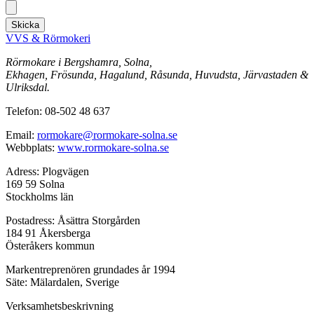
Skicka
VVS & Rörmokeri
Rörmokare i Bergshamra, Solna,
Ekhagen, Frösunda, Hagalund, Råsunda, Huvudsta, Järvastaden &
Ulriksdal.
Telefon: 08-502 48 637
Email:
rormokare@rormokare-solna.se
Webbplats:
www.rormokare-solna.se
Adress: Plogvägen
169 59 Solna
Stockholms län
Postadress: Åsättra Storgården
184 91 Åkersberga
Österåkers kommun
Markentreprenören grundades år 1994
Säte: Mälardalen, Sverige
Verksamhetsbeskrivning