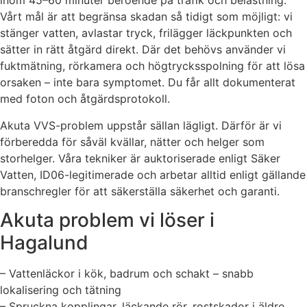
inom 45–60 minuter beroende på trafik och belastning.
Vårt mål är att begränsa skadan så tidigt som möjligt: vi
stänger vatten, avlastar tryck, frilägger läckpunkten och
sätter in rätt åtgärd direkt. Där det behövs använder vi
fuktmätning, rörkamera och högtrycksspolning för att lösa
orsaken – inte bara symptomet. Du får allt dokumenterat
med foton och åtgärdsprotokoll.
Akuta VVS-problem uppstår sällan lägligt. Därför är vi
förberedda för såväl kvällar, nätter och helger som
storhelger. Våra tekniker är auktoriserade enligt Säker
Vatten, ID06-legitimerade och arbetar alltid enligt gällande
branschregler för att säkerställa säkerhet och garanti.
Akuta problem vi löser i
Hagalund
– Vattenläckor i kök, badrum och schakt – snabb
lokalisering och tätning
– Spruckna kopplingar, läckande rör, rostskador i äldre