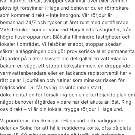
När vattnet forsar, avloppet svämmar över eller värmen
plötsligt försvinner i Hagalund behöver du en rörmokare
som kommer direkt – inte imorgon. Vår rörjour är
bemannad 24/7 och rycker ut året runt med certifierade
VVS-tekniker som är vana vid Hagalunds fastigheter, från
högre huskroppar runt Blåkulla till mindre fastigheter och
lokaler i området. Vi felsöker snabbt, stoppar skadan,
säkrar anläggningen och gör provisoriska eller permanenta
åtgärder på plats. Oavsett om det gäller en vattenläcka
bakom en vägg, ett stopp i köksstammen, en droppande
varmvattenberedare eller en läckande radiatorventil har vi
rätt delar i jourbilen och rutiner som minskar risken för
följdskador. Du får tydlig prisinfo innan start,
dokumentation för försäkring och en efterföljande plan om
något behöver åtgärdas vidare när det akuta är löst. Ring
oss direkt – vi är din lokala, trygga rörjour i Hagalund.
Vi prioriterar utryckningar i Hagalund och närliggande
delar av Solna för att hålla restiderna korta, ofta på plats