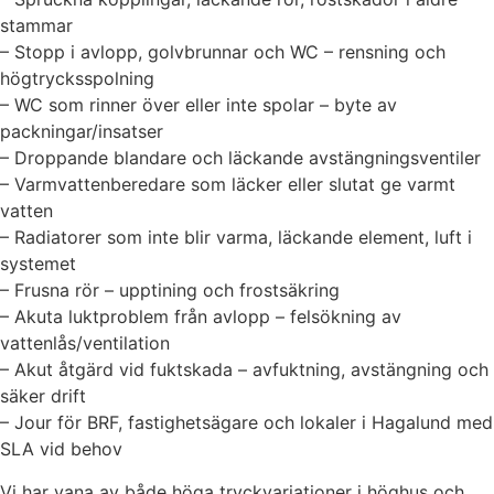
stammar
– Stopp i avlopp, golvbrunnar och WC – rensning och
högtrycksspolning
– WC som rinner över eller inte spolar – byte av
packningar/insatser
– Droppande blandare och läckande avstängningsventiler
– Varmvattenberedare som läcker eller slutat ge varmt
vatten
– Radiatorer som inte blir varma, läckande element, luft i
systemet
– Frusna rör – upptining och frostsäkring
– Akuta luktproblem från avlopp – felsökning av
vattenlås/ventilation
– Akut åtgärd vid fuktskada – avfuktning, avstängning och
säker drift
– Jour för BRF, fastighetsägare och lokaler i Hagalund med
SLA vid behov
Vi har vana av både höga tryckvariationer i höghus och