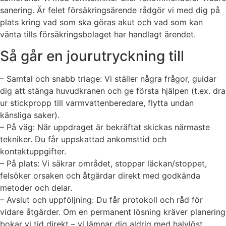
sanering. Är felet försäkringsärende rådgör vi med dig på
plats kring vad som ska göras akut och vad som kan
vänta tills försäkringsbolaget har handlagt ärendet.
Så går en jourutryckning till
– Samtal och snabb triage: Vi ställer några frågor, guidar
dig att stänga huvudkranen och ge första hjälpen (t.ex. dra
ur stickpropp till varmvattenberedare, flytta undan
känsliga saker).
– På väg: När uppdraget är bekräftat skickas närmaste
tekniker. Du får uppskattad ankomsttid och
kontaktuppgifter.
– På plats: Vi säkrar området, stoppar läckan/stoppet,
felsöker orsaken och åtgärdar direkt med godkända
metoder och delar.
– Avslut och uppföljning: Du får protokoll och råd för
vidare åtgärder. Om en permanent lösning kräver planering
bokar vi tid direkt – vi lämnar dig aldrig med halvlöst