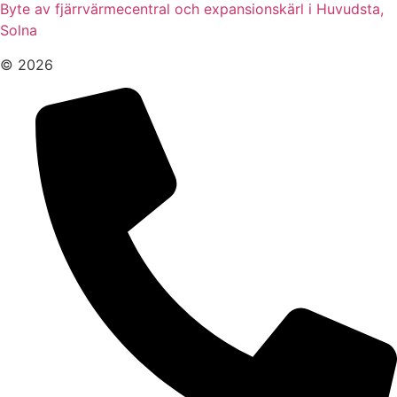
Byte av fjärrvärmecentral och expansionskärl i Huvudsta,
Solna
© 2026