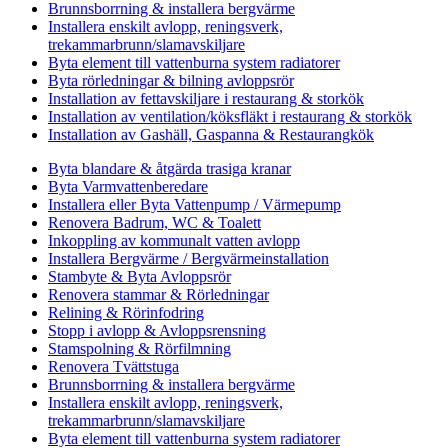
Brunnsborrning & installera bergvärme
Installera enskilt avlopp, reningsverk,
trekammarbrunn/slamavskiljare
Byta element till vattenburna system radiatorer
Byta rörledningar & bilning avloppsrör
Installation av fettavskiljare i restaurang & storkök
Installation av ventilation/köksfläkt i restaurang & storkök
Installation av Gashäll, Gaspanna & Restaurangkök
Byta blandare & åtgärda trasiga kranar
Byta Varmvattenberedare
Installera eller Byta Vattenpump / Värmepump
Renovera Badrum, WC & Toalett
Inkoppling av kommunalt vatten avlopp
Installera Bergvärme / Bergvärmeinstallation
Stambyte & Byta Avloppsrör
Renovera stammar & Rörledningar
Relining & Rörinfodring
Stopp i avlopp & Avloppsrensning
Stamspolning & Rörfilmning
Renovera Tvättstuga
Brunnsborrning & installera bergvärme
Installera enskilt avlopp, reningsverk,
trekammarbrunn/slamavskiljare
Byta element till vattenburna system radiatorer