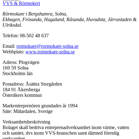
VVS & Rörmokeri
Rörmokare i Bergshamra, Solna,
Ekhagen, Frösunda, Hagalund, Råsunda, Huvudsta, Järvastaden &
Ulriksdal.
Telefon: 08-502 48 637
Email:
rormokare@rormokare-solna.se
Webbplats:
www.rormokare-solna.se
Adress: Plogvägen
169 59 Solna
Stockholms län
Postadress: Åsättra Storgården
184 91 Åkersberga
Österåkers kommun
Markentreprenören grundades år 1994
Säte: Mälardalen, Sverige
Verksamhetsbeskrivning
Bolaget skall bedriva entreprenadverksamhet inom värme, vatten
och sanitet, dvs inom VVS-branschen samt därmed förenlig
verksamhet.