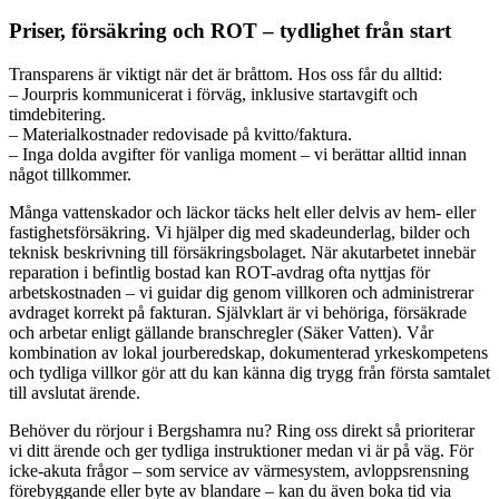
Priser, försäkring och ROT – tydlighet från start
Transparens är viktigt när det är bråttom. Hos oss får du alltid:
– Jourpris kommunicerat i förväg, inklusive startavgift och
timdebitering.
– Materialkostnader redovisade på kvitto/faktura.
– Inga dolda avgifter för vanliga moment – vi berättar alltid innan
något tillkommer.
Många vattenskador och läckor täcks helt eller delvis av hem- eller
fastighetsförsäkring. Vi hjälper dig med skadeunderlag, bilder och
teknisk beskrivning till försäkringsbolaget. När akutarbetet innebär
reparation i befintlig bostad kan ROT-avdrag ofta nyttjas för
arbetskostnaden – vi guidar dig genom villkoren och administrerar
avdraget korrekt på fakturan. Självklart är vi behöriga, försäkrade
och arbetar enligt gällande branschregler (Säker Vatten). Vår
kombination av lokal jourberedskap, dokumenterad yrkeskompetens
och tydliga villkor gör att du kan känna dig trygg från första samtalet
till avslutat ärende.
Behöver du rörjour i Bergshamra nu? Ring oss direkt så prioriterar
vi ditt ärende och ger tydliga instruktioner medan vi är på väg. För
icke-akuta frågor – som service av värmesystem, avloppsrensning
förebyggande eller byte av blandare – kan du även boka tid via