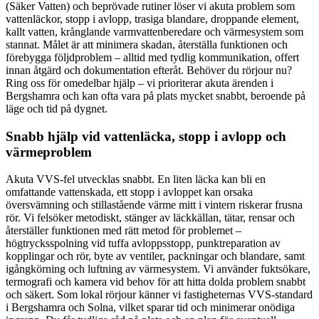
(Säker Vatten) och beprövade rutiner löser vi akuta problem som
vattenläckor, stopp i avlopp, trasiga blandare, droppande element,
kallt vatten, krånglande varmvattenberedare och värmesystem som
stannat. Målet är att minimera skadan, återställa funktionen och
förebygga följdproblem – alltid med tydlig kommunikation, offert
innan åtgärd och dokumentation efteråt. Behöver du rörjour nu?
Ring oss för omedelbar hjälp – vi prioriterar akuta ärenden i
Bergshamra och kan ofta vara på plats mycket snabbt, beroende på
läge och tid på dygnet.
Snabb hjälp vid vattenläcka, stopp i avlopp och
värmeproblem
Akuta VVS-fel utvecklas snabbt. En liten läcka kan bli en
omfattande vattenskada, ett stopp i avloppet kan orsaka
översvämning och stillastående värme mitt i vintern riskerar frusna
rör. Vi felsöker metodiskt, stänger av läckkällan, tätar, rensar och
återställer funktionen med rätt metod för problemet –
högtrycksspolning vid tuffa avloppsstopp, punktreparation av
kopplingar och rör, byte av ventiler, packningar och blandare, samt
igångkörning och luftning av värmesystem. Vi använder fuktsökare,
termografi och kamera vid behov för att hitta dolda problem snabbt
och säkert. Som lokal rörjour känner vi fastigheternas VVS-standard
i Bergshamra och Solna, vilket sparar tid och minimerar onödiga