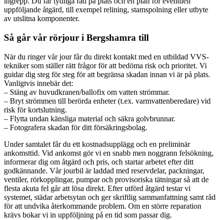
ingrepp. Du får tydliga råd på plats och en plan för eventuell
uppföljande åtgärd, till exempel relining, stamspolning eller utbyte
av utslitna komponenter.
Så går vår rörjour i Bergshamra till
När du ringer vår jour får du direkt kontakt med en utbildad VVS-
tekniker som ställer rätt frågor för att bedöma risk och prioritet. Vi
guidar dig steg för steg för att begränsa skadan innan vi är på plats.
Vanligtvis innebär det:
– Stäng av huvudkranen/ballofix om vatten strömmar.
– Bryt strömmen till berörda enheter (t.ex. varmvattenberedare) vid
risk för kortslutning.
– Flytta undan känsliga material och säkra golvbrunnar.
– Fotografera skadan för ditt försäkringsbolag.
Under samtalet får du ett kostnadsupplägg och en preliminär
ankomsttid. Vid ankomst gör vi en snabb men noggrann felsökning,
informerar dig om åtgärd och pris, och startar arbetet efter ditt
godkännande. Vår jourbil är laddad med reservdelar, packningar,
ventiler, rörkopplingar, pumpar och provisoriska tätningar så att de
flesta akuta fel går att lösa direkt. Efter utförd åtgärd testar vi
systemet, städar arbetsytan och ger skriftlig sammanfattning samt råd
för att undvika återkommande problem. Om en större reparation
krävs bokar vi in uppföljning på en tid som passar dig.