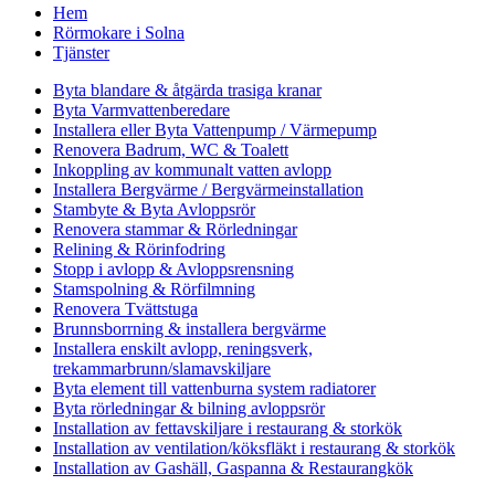
Hem
Rörmokare i Solna
Tjänster
Byta blandare & åtgärda trasiga kranar
Byta Varmvattenberedare
Installera eller Byta Vattenpump / Värmepump
Renovera Badrum, WC & Toalett
Inkoppling av kommunalt vatten avlopp
Installera Bergvärme / Bergvärmeinstallation
Stambyte & Byta Avloppsrör
Renovera stammar & Rörledningar
Relining & Rörinfodring
Stopp i avlopp & Avloppsrensning
Stamspolning & Rörfilmning
Renovera Tvättstuga
Brunnsborrning & installera bergvärme
Installera enskilt avlopp, reningsverk,
trekammarbrunn/slamavskiljare
Byta element till vattenburna system radiatorer
Byta rörledningar & bilning avloppsrör
Installation av fettavskiljare i restaurang & storkök
Installation av ventilation/köksfläkt i restaurang & storkök
Installation av Gashäll, Gaspanna & Restaurangkök