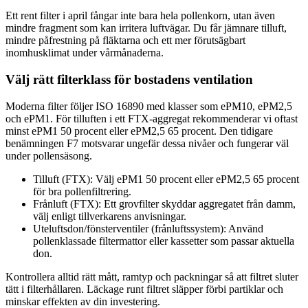
Ett rent filter i april fångar inte bara hela pollenkorn, utan även
mindre fragment som kan irritera luftvägar. Du får jämnare tilluft,
mindre påfrestning på fläktarna och ett mer förutsägbart
inomhusklimat under vårmånaderna.
Välj rätt filterklass för bostadens ventilation
Moderna filter följer ISO 16890 med klasser som ePM10, ePM2,5
och ePM1. För tilluften i ett FTX-aggregat rekommenderar vi oftast
minst ePM1 50 procent eller ePM2,5 65 procent. Den tidigare
benämningen F7 motsvarar ungefär dessa nivåer och fungerar väl
under pollensäsong.
Tilluft (FTX): Välj ePM1 50 procent eller ePM2,5 65 procent
för bra pollenfiltrering.
Frånluft (FTX): Ett grovfilter skyddar aggregatet från damm,
välj enligt tillverkarens anvisningar.
Uteluftsdon/fönsterventiler (frånluftssystem): Använd
pollenklassade filtermattor eller kassetter som passar aktuella
don.
Kontrollera alltid rätt mått, ramtyp och packningar så att filtret sluter
tätt i filterhållaren. Läckage runt filtret släpper förbi partiklar och
minskar effekten av din investering.