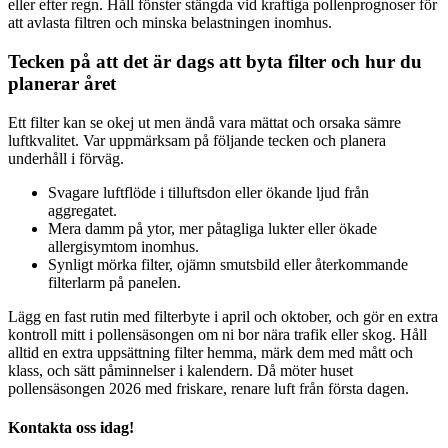
eller efter regn. Håll fönster stängda vid kraftiga pollenprognoser för
att avlasta filtren och minska belastningen inomhus.
Tecken på att det är dags att byta filter och hur du
planerar året
Ett filter kan se okej ut men ändå vara mättat och orsaka sämre
luftkvalitet. Var uppmärksam på följande tecken och planera
underhåll i förväg.
Svagare luftflöde i tilluftsdon eller ökande ljud från
aggregatet.
Mera damm på ytor, mer påtagliga lukter eller ökade
allergisymtom inomhus.
Synligt mörka filter, ojämn smutsbild eller återkommande
filterlarm på panelen.
Lägg en fast rutin med filterbyte i april och oktober, och gör en extra
kontroll mitt i pollensäsongen om ni bor nära trafik eller skog. Håll
alltid en extra uppsättning filter hemma, märk dem med mått och
klass, och sätt påminnelser i kalendern. Då möter huset
pollensäsongen 2026 med friskare, renare luft från första dagen.
Kontakta oss idag!