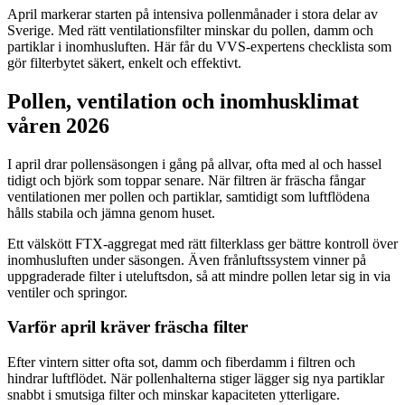
April markerar starten på intensiva pollenmånader i stora delar av
Sverige. Med rätt ventilationsfilter minskar du pollen, damm och
partiklar i inomhusluften. Här får du VVS-expertens checklista som
gör filterbytet säkert, enkelt och effektivt.
Pollen, ventilation och inomhusklimat
våren 2026
I april drar pollensäsongen i gång på allvar, ofta med al och hassel
tidigt och björk som toppar senare. När filtren är fräscha fångar
ventilationen mer pollen och partiklar, samtidigt som luftflödena
hålls stabila och jämna genom huset.
Ett välskött FTX-aggregat med rätt filterklass ger bättre kontroll över
inomhusluften under säsongen. Även frånluftssystem vinner på
uppgraderade filter i uteluftsdon, så att mindre pollen letar sig in via
ventiler och springor.
Varför april kräver fräscha filter
Efter vintern sitter ofta sot, damm och fiberdamm i filtren och
hindrar luftflödet. När pollenhalterna stiger lägger sig nya partiklar
snabbt i smutsiga filter och minskar kapaciteten ytterligare.