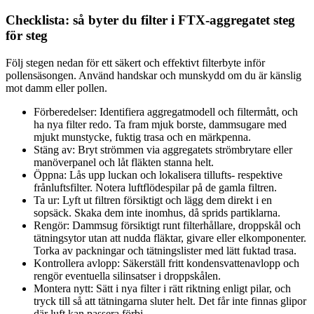
Checklista: så byter du filter i FTX-aggregatet steg
för steg
Följ stegen nedan för ett säkert och effektivt filterbyte inför
pollensäsongen. Använd handskar och munskydd om du är känslig
mot damm eller pollen.
Förberedelser: Identifiera aggregatmodell och filtermått, och
ha nya filter redo. Ta fram mjuk borste, dammsugare med
mjukt munstycke, fuktig trasa och en märkpenna.
Stäng av: Bryt strömmen via aggregatets strömbrytare eller
manöverpanel och låt fläkten stanna helt.
Öppna: Lås upp luckan och lokalisera tillufts- respektive
frånluftsfilter. Notera luftflödespilar på de gamla filtren.
Ta ur: Lyft ut filtren försiktigt och lägg dem direkt i en
sopsäck. Skaka dem inte inomhus, då sprids partiklarna.
Rengör: Dammsug försiktigt runt filterhållare, droppskål och
tätningsytor utan att nudda fläktar, givare eller elkomponenter.
Torka av packningar och tätningslister med lätt fuktad trasa.
Kontrollera avlopp: Säkerställ fritt kondensvattenavlopp och
rengör eventuella silinsatser i droppskålen.
Montera nytt: Sätt i nya filter i rätt riktning enligt pilar, och
tryck till så att tätningarna sluter helt. Det får inte finnas glipor
där luft kan passera förbi.