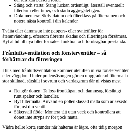
Stäng och starta: Stäng luckan ordentligt, återställ eventuellt
filterlarm eller timer, och starta aggregatet igen.
Dokumentera: Skriv datum och filterklass på filterramen och
notera nästa kontroll i din kalender.
Tvätta eller dammsug inte pappers- eller syntetfilter för
återanvändning, eftersom fibrerna skadas och filtreringen försämras.
Byt alltid till nya filter för säker funktion och förutsägbar prestanda.
Frånluftsventilation och fönsterventiler – så
förbättrar du filtreringen
I hus med frånluftsventilation kommer uteluften in via fönsterventiler
eller väggdon. Under pollensäsongen gör en uppgraderad filtermatta
stor skillnad, särskilt i sovrum och vardagsrum där ni vistas mest.
Rengör donen: Ta loss frontkåpan och dammsug försiktigt
runt spalter och lameller.
Byt filtermatta: Använd en pollenklassad matta som är avsedd
för just din ventil.
Säkerställ flöde: Montera tätt utan veck och kontrollera att
donet inte stryps av för tjock matta.
Vädra hellre korta stunder när halterna är lägre, ofta tidig morgon