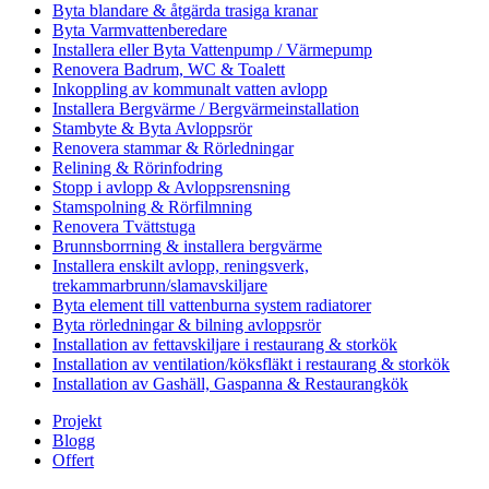
Byta blandare & åtgärda trasiga kranar
Byta Varmvattenberedare
Installera eller Byta Vattenpump / Värmepump
Renovera Badrum, WC & Toalett
Inkoppling av kommunalt vatten avlopp
Installera Bergvärme / Bergvärmeinstallation
Stambyte & Byta Avloppsrör
Renovera stammar & Rörledningar
Relining & Rörinfodring
Stopp i avlopp & Avloppsrensning
Stamspolning & Rörfilmning
Renovera Tvättstuga
Brunnsborrning & installera bergvärme
Installera enskilt avlopp, reningsverk,
trekammarbrunn/slamavskiljare
Byta element till vattenburna system radiatorer
Byta rörledningar & bilning avloppsrör
Installation av fettavskiljare i restaurang & storkök
Installation av ventilation/köksfläkt i restaurang & storkök
Installation av Gashäll, Gaspanna & Restaurangkök
Projekt
Blogg
Offert