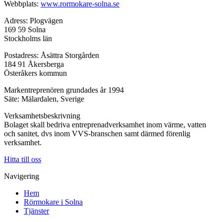
Webbplats:
www.rormokare-solna.se
Adress: Plogvägen
169 59 Solna
Stockholms län
Postadress: Åsättra Storgården
184 91 Åkersberga
Österåkers kommun
Markentreprenören grundades år 1994
Säte: Mälardalen, Sverige
Verksamhetsbeskrivning
Bolaget skall bedriva entreprenadverksamhet inom värme, vatten
och sanitet, dvs inom VVS-branschen samt därmed förenlig
verksamhet.
Hitta till oss
Navigering
Hem
Rörmokare i Solna
Tjänster